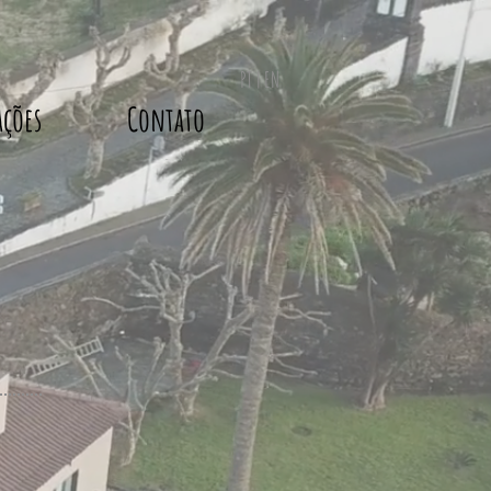
PT | EN
ções
Contato